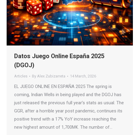
Datos Juego Online España 2025
(DGOJ)
Articles
By
Alex Zubizarreta
14 March, 2026
EL JUEGO ONLINE EN ESPAÑA 2025 The spring is
coming, Indian Wells in being played and the DGOJ has
just released the previous full year’s stats as usual. The
GGR, after a horrible year post pandemic, continues its
positive trend with a 17% YoY increase reaching the
new highest amount of 1,700M€. The number of…